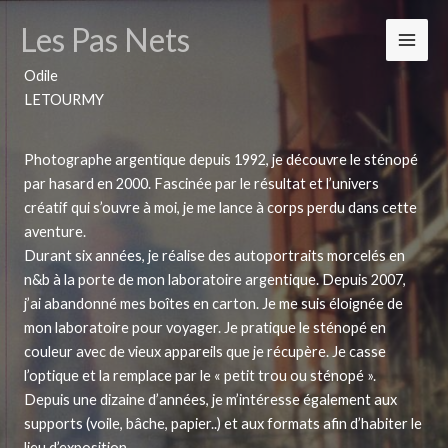
Aller
Les Pas Nets
au
contenu
Odile
LETOURMY
Photographe argentique depuis 1992, je découvre le sténopé
par hasard en 2000. Fascinée par le résultat et l’univers
créatif qui s’ouvre à moi, je me lance à corps perdu dans cette
aventure.
Durant six années, je réalise des autoportraits morcelés en
n&b à la porte de mon laboratoire argentique. Depuis 2007,
j’ai abandonné mes boîtes en carton. Je me suis éloignée de
mon laboratoire pour voyager. Je pratique le sténopé en
couleur avec de vieux appareils que je récupère. Je casse
l’optique et la remplace par le « petit trou ou sténopé ».
Depuis une dizaine d’années, je m’intéresse également aux
supports (voile, bâche, papier..) et aux formats afin d’habiter le
lieu d’exposition.